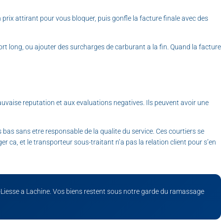
rix attirant pour vous bloquer, puis gonfle la facture finale avec des
port long, ou ajouter des surcharges de carburant a la fin. Quand la facture
ise reputation et aux evaluations negatives. Ils peuvent avoir une
 bas sans etre responsable de la qualite du service. Ces courtiers se
, et le transporteur sous-traitant n’a pas la relation client pour s’en
-Liesse a Lachine. Vos biens restent sous notre garde du ramassage