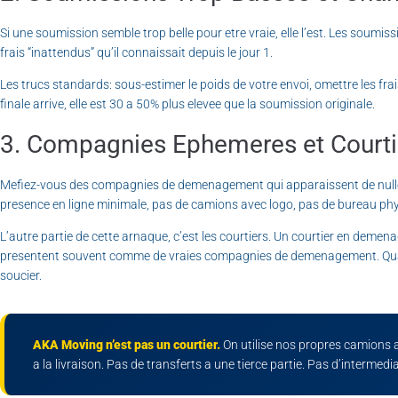
Si une soumission semble trop belle pour etre vraie, elle l’est. Les soum
frais “inattendus” qu’il connaissait depuis le jour 1.
Les trucs standards: sous-estimer le poids de votre envoi, omettre les frais
finale arrive, elle est 30 a 50% plus elevee que la soumission originale.
3. Compagnies Ephemeres et Courti
Mefiez-vous des compagnies de demenagement qui apparaissent de nulle 
presence en ligne minimale, pas de camions avec logo, pas de bureau phy
L’autre partie de cette arnaque, c’est les courtiers. Un courtier en deme
presentent souvent comme de vraies compagnies de demenagement. Quand qu
soucier.
AKA Moving n’est pas un courtier.
On utilise nos propres camions 
a la livraison. Pas de transferts a une tierce partie. Pas d’intermedia