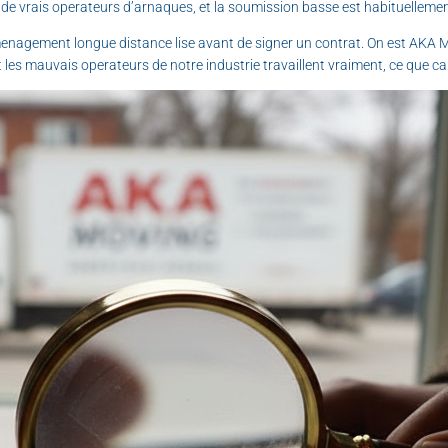
e vrais operateurs d’arnaques, et la soumission basse est habituellement
demenagement longue distance lise avant de signer un contrat. On est A
t les mauvais operateurs de notre industrie travaillent vraiment, ce que