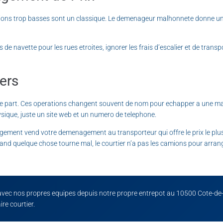
issions trop basses sont un classique. Le demenageur malhonnete donne un p
 de navette pour les rues etroites, ignorer les frais d’escalier et de trans
ers
part. Ces operations changent souvent de nom pour echapper a une mauva
sique, juste un site web et un numero de telephone.
nagement vend votre demenagement au transporteur qui offre le prix le plus
elque chose tourne mal, le courtier n’a pas les camions pour arranger ca
avec nos propres equipes depuis notre propre entrepot au 10500 Cote-de
ire courtier.