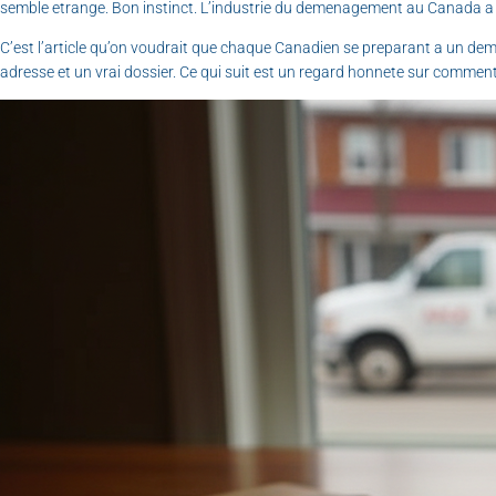
semble etrange. Bon instinct. L’industrie du demenagement au Canada a d
C’est l’article qu’on voudrait que chaque Canadien se preparant a un 
adresse et un vrai dossier. Ce qui suit est un regard honnete sur commen